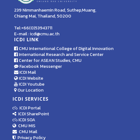
239 Nimmanhaemin Road, Suthep,Muang,
Chiang Mai, Thailand, 50200
Tel:+66(0)53943711
E-mail : icdi@cmu.ac.th
ICDI LINK
CMU International College of Digital Innovation
International Research and Service Center
Center for ASEAN Studies, CMU
Facebook Messenger
ICDI Mail
ICDI Website
ICDI Youtube
Our Location
ICDI SERVICES
ICDI Portal
ICDI SharePoint
ICDI SOA
CMU MIS
CMU Mail
Privacy Policy