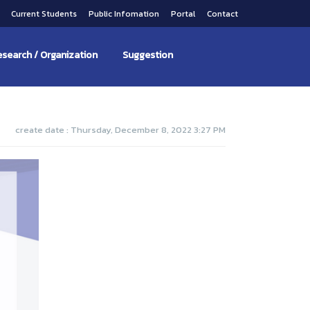
s
Current Students
Public Infomation
Portal
Contact
search / Organization
Suggestion
create date : Thursday, December 8, 2022 3:27 PM