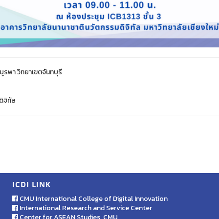
ูรพา วิทยาเขตจันทบุรี
ิจิทัล
ICDI LINK
CMU International College of Digital Innovation
International Research and Service Center
Center for ASEAN Studies, CMU