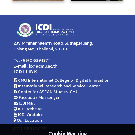
239 Nimmanhaemin Road, Suthep,Muang,
Chiang Mai, Thailand, 50200
Tel:+66(0)53943711
E-mail : icdi@cmu.ac.th
ICDI LINK
CMU International College of Digital Innovation
International Research and Service Center
Center for ASEAN Studies, CMU
Facebook Messenger
ICDI Mail
ICDI Website
ICDI Youtube
Our Location
ICDI SERVICES
Cookie Warning