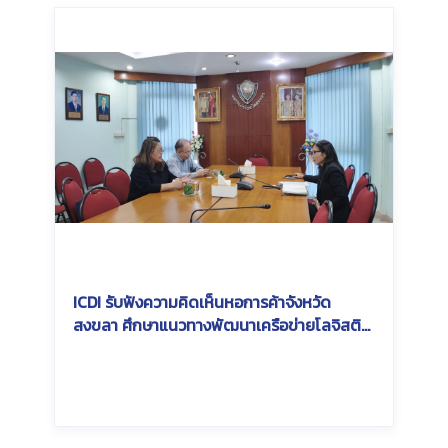
ICDI รับฟังความคิดเห็นหอการค้าจังหวัด
สงขลา ศึกษาแนวทางพัฒนาเครือข่ายโลจิสติ
กส์และการขนส่งสินค้าทางราง