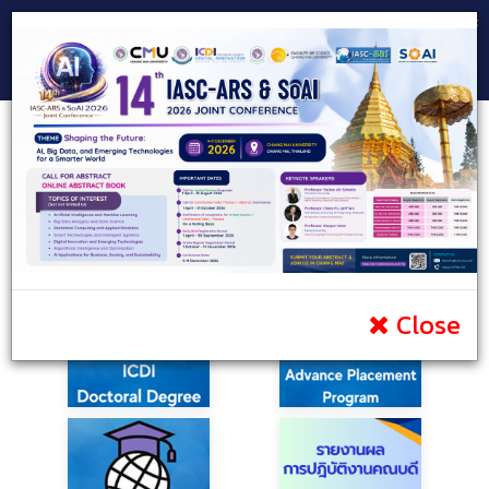
Consultant Team
Prospective Students
Current Students
Public
Infomation
Portal
Contact
Close