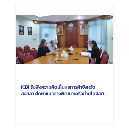
ICDI รับฟังความคิดเห็นหอการค้าจังหวัด
สงขลา ศึกษาแนวทางพัฒนาเครือข่ายโลจิสติ
กส์และการขนส่งสินค้าทางราง