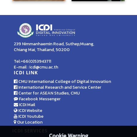
239 Nimmanhaemin Road, Suthep,Muang,
Chiang Mai, Thailand, 50200
Tel:+66(0)53943711
E-mail : icdi@cmu.ac.th
ICDI LINK
CMU International College of Digital Innovation
International Research and Service Center
Center for ASEAN Studies, CMU
Facebook Messenger
ICDI Mail
ICDI Website
ICDI Youtube
Our Location
ICDI SERVICES
Cookie Warning