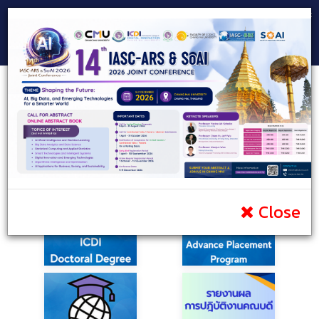
Consultant Team
Prospective Students
Current Students
Public
Infomation
Portal
Contact
Close